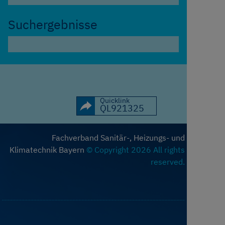
Suchergebnisse
Quicklink
QL921325
Fachverband Sanitär-, Heizungs- und
Klimatechnik Bayern
© Copyright 2026 All rights
reserved.