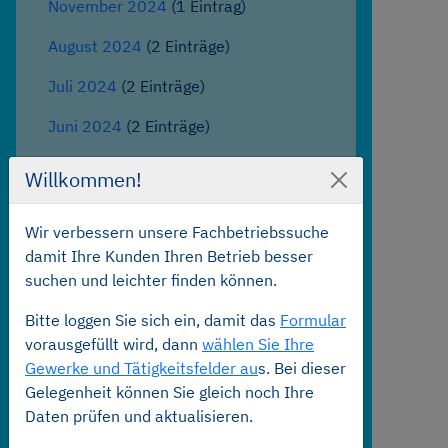
November 2024
(1 Eintrag)
August 2024
(2 Einträge)
Juli 2024
(2 Einträge)
Juni 2024
(2 Einträge)
Februar 2024
(1 Eintrag)
Willkommen!
2023
Wir verbessern unsere Fachbetriebssuche
Dezember 2023
(1 Eintrag)
damit Ihre Kunden Ihren Betrieb besser
suchen und leichter finden können.
November 2023
(1 Eintrag)
Bitte loggen Sie sich ein, damit das
Formular
August 2023
(1 Eintrag)
vorausgefüllt wird, dann
wählen Sie Ihre
Juni 2023
(3 Einträge)
Gewerke und Tätigkeitsfelder au
s. Bei dieser
Gelegenheit können Sie gleich noch Ihre
Mai 2023
(1 Eintrag)
Daten prüfen und aktualisieren.
April 2023
(2 Einträge)