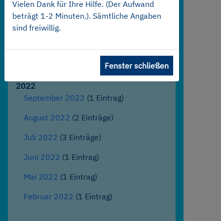
Vielen Dank für Ihre Hilfe. (Der Aufwand
beträgt 1-2 Minuten.). Sämtliche Angaben
März 2023
(3 Einträge)
sind freiwillig.
Februar 2023
(1 Eintrag)
Januar 2023
(2 Einträge)
Fenster schließen
2022
September 2022
(1 Eintrag)
August 2022
(2 Einträge)
Juli 2022
(3 Einträge)
Juni 2022
(1 Eintrag)
Mai 2022
(1 Eintrag)
Februar 2022
(1 Eintrag)