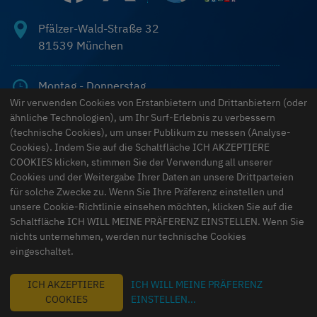
Fachverband Sanitär-, Heizungs- und Klimatechnik Bayern
Pfälzer-Wald-Straße 32
81539
München
Montag - Donnerstag
07:45–17:00
Wir verwenden Cookies von Erstanbietern und Drittanbietern (oder
ähnliche Technologien), um Ihr Surf-Erlebnis zu verbessern
Freitag
(technische Cookies), um unser Publikum zu messen (Analyse-
07:45–13:00
Cookies). Indem Sie auf die Schaltfläche ICH AKZEPTIERE
Samstag & Sonntag
COOKIES klicken, stimmen Sie der Verwendung all unserer
geschlossen
Cookies und der Weitergabe Ihrer Daten an unsere Drittparteien
für solche Zwecke zu. Wenn Sie Ihre Präferenz einstellen und
unsere Cookie-Richtlinie einsehen möchten, klicken Sie auf die
089 546 15 70
Schaltfläche ICH WILL MEINE PRÄFERENZ EINSTELLEN. Wenn Sie
nichts unternehmen, werden nur technische Cookies
eingeschaltet.
info@haustechnikbayern.de
ICH AKZEPTIERE
ICH WILL MEINE PRÄFERENZ
Bestellung widerrufen
COOKIES
EINSTELLEN
...