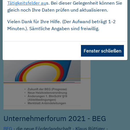
Materialknappheit und
Tätigkeitsfelder au
s. Bei dieser Gelegenheit können Sie
Preissteigerungen 2021
gleich noch Ihre Daten prüfen und aktualisieren.
Vielen Dank für Ihre Hilfe. (Der Aufwand beträgt 1-2
Interview Hauptgeschäftsführer Dr. Wolfgang Schwarz im
Minuten.). Sämtliche Angaben sind freiwillig.
SHK-TV
: Materialknappheit und Preissteigerungen - Juni
2021
Fenster schließen
Unternehmerforum 2021 - BEG
BEG
- die neue Förderlandschaft - Klaus Rüttiger -