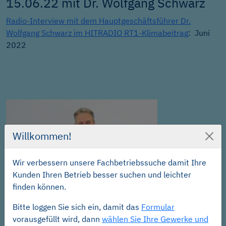
15.06.22 mit Dr. Wolfgang Schwarz
Radio-Interview mit dem Hauptgeschäftsführer Dr.
Wolfgang Schwarz im HITRADIO RT1-Klimabeitrag
: Juni
2022
Willkommen!
Wir verbessern unsere Fachbetriebssuche damit Ihre
Kunden Ihren Betrieb besser suchen und leichter
finden können.
Bitte loggen Sie sich ein, damit das
Formular
Interview im SHK TV -
vorausgefüllt wird, dann
wählen Sie Ihre Gewerke und