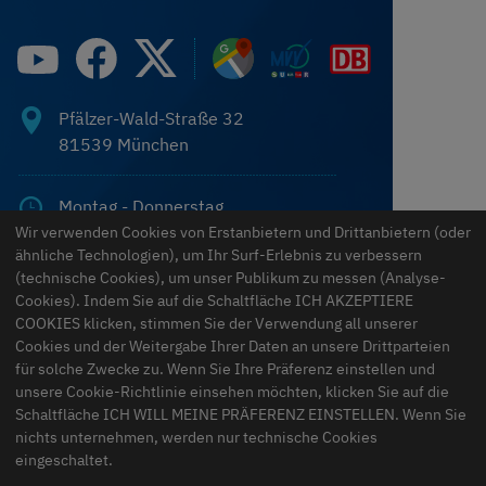
Fachverband Sanitär-, Heizungs- und Klimatechnik Bayern
Pfälzer-Wald-Straße 32
81539
München
Montag - Donnerstag
07:45–17:00
Wir verwenden Cookies von Erstanbietern und Drittanbietern (oder
ähnliche Technologien), um Ihr Surf-Erlebnis zu verbessern
Freitag
(technische Cookies), um unser Publikum zu messen (Analyse-
07:45–13:00
Cookies). Indem Sie auf die Schaltfläche ICH AKZEPTIERE
Samstag & Sonntag
COOKIES klicken, stimmen Sie der Verwendung all unserer
geschlossen
Cookies und der Weitergabe Ihrer Daten an unsere Drittparteien
für solche Zwecke zu. Wenn Sie Ihre Präferenz einstellen und
unsere Cookie-Richtlinie einsehen möchten, klicken Sie auf die
089 546 15 70
Schaltfläche ICH WILL MEINE PRÄFERENZ EINSTELLEN. Wenn Sie
nichts unternehmen, werden nur technische Cookies
eingeschaltet.
info@haustechnikbayern.de